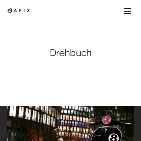
Home
Arbeit
Wir
Kontakt
Drehbuch
Wir sind hier
APIX GmbH
Aachener Straße 1032